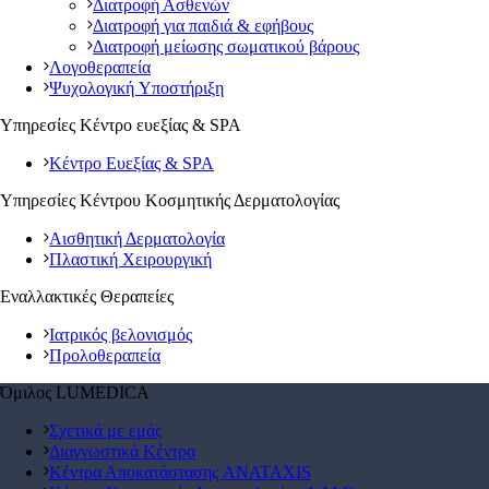
Διατροφή Ασθενών
Διατροφή για παιδιά & εφήβους
Διατροφή μείωσης σωματικού βάρους
Λογοθεραπεία
Ψυχολογική Yποστήριξη
Υπηρεσίες Κέντρο ευεξίας & SPA
Κέντρο Ευεξίας & SPA
Υπηρεσίες Κέντρου Κοσμητικής Δερματολογίας
Αισθητική Δερματολογία
Πλαστική Χειρουργική
Εναλλακτικές Θεραπείες
Ιατρικός βελονισμός
Προλοθεραπεία
Όμιλος LUMEDICA
Σχετικά με εμάς
Διαγνωστικά Κέντρα
Κέντρα Αποκατάστασης ANATAXIS