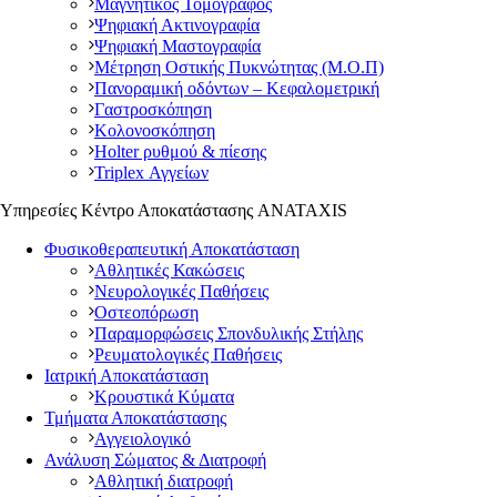
Μαγνητικός Τομογράφος
Ψηφιακή Ακτινογραφία
Ψηφιακή Μαστογραφία
Μέτρηση Οστικής Πυκνώτητας (Μ.Ο.Π)
Πανοραμική οδόντων – Κεφαλομετρική
Γαστροσκόπηση
Κολονοσκόπηση
Holter ρυθμού & πίεσης
Triplex Αγγείων
Υπηρεσίες Κέντρο Αποκατάστασης ANATAXIS
Φυσικοθεραπευτική Αποκατάσταση
Αθλητικές Κακώσεις
Νευρολογικές Παθήσεις
Οστεοπόρωση
Παραμορφώσεις Σπονδυλικής Στήλης
Ρευματολογικές Παθήσεις
Ιατρική Αποκατάσταση
Κρουστικά Κύματα
Τμήματα Αποκατάστασης
Αγγειολογικό
Ανάλυση Σώματος & Διατροφή
Αθλητική διατροφή