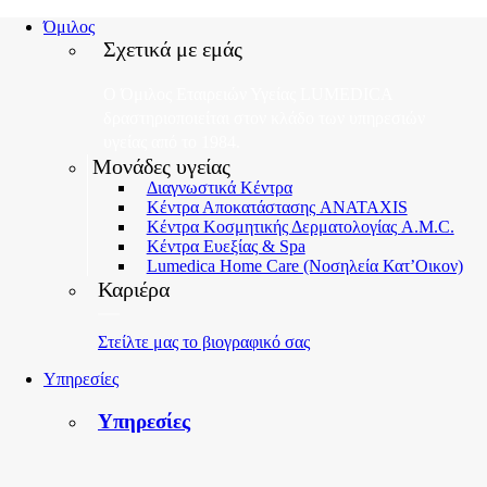
Όμιλος
Σχετικά με εμάς
Μονάδες υγείας
Διαγνωστικά Κέντρα
Κέντρα Αποκατάστασης ANATAXIS
Κέντρα Κοσμητικής Δερματολογίας A.M.C.
Κέντρα Ευεξίας & Spa
Lumedica Home Care (Νοσηλεία Κατ’Οικον)
Καριέρα
Στείλτε μας το βιογραφικό σας
Υπηρεσίες
Υπηρεσίες