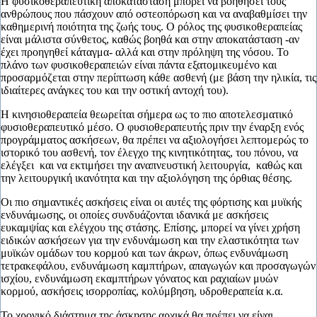
Η φυσικοθεραπευτική αποκατάσταση μπορεί να βοηθήσει τους
ανθρώπους που πάσχουν από οστεοπόρωση και να αναβαθμίσει την
καθημερινή ποιότητα της ζωής τους. Ο ρόλος της φυσικοθεραπείας
είναι μάλιστα σύνθετος, καθώς βοηθά και στην αποκατάσταση -αν
έχει προηγηθεί κάταγμα- αλλά και στην πρόληψη της νόσου. Το
πλάνο των φυσικοθεραπειών είναι πάντα εξατομικευμένο και
προσαρμόζεται στην περίπτωση κάθε ασθενή (με βάση την ηλικία, τις
ιδιαίτερες ανάγκες του και την οστική αντοχή του).
Η κινησιοθεραπεία θεωρείται σήμερα ως το πιο αποτελεσματικό
φυσιοθεραπευτικό μέσο. Ο φυσιοθεραπευτής πριν την έναρξη ενός
προγράμματος ασκήσεων, θα πρέπει να αξιολογήσει λεπτομερώς το
ιστορικό του ασθενή, τον έλεγχο της κινητικότητας, του πόνου, να
ελέγξει και να εκτιμήσει την αναπνευστική λειτουργία, καθώς και
την λειτουργική ικανότητα και την αξιολόγηση της όρθιας θέσης.
Οι πιο σημαντικές ασκήσεις είναι οι αυτές της φόρτισης και μυϊκής
ενδυνάμωσης, οι οποίες συνδυάζονται ιδανικά με ασκήσεις
ευκαμψίας και ελέγχου της στάσης. Επίσης, μπορεί να γίνει χρήση
ειδικών ασκήσεων για την ενδυνάμωση και την ελαστικότητα των
μυϊκών ομάδων του κορμού και των άκρων, όπως ενδυνάμωση
τετρακεφάλου, ενδυνάμωση καμπτήρων, απαγωγών και προσαγωγών
ισχίου, ενδυνάμωση εκαμπτήρων γόνατος και ραχιαίων μυών
κορμού, ασκήσεις ισορροπίας, κολύμβηση, υδροθεραπεία κ.α.
Το χρονικό διάστημα της άσκησης αρχικά θα πρέπει να είναι