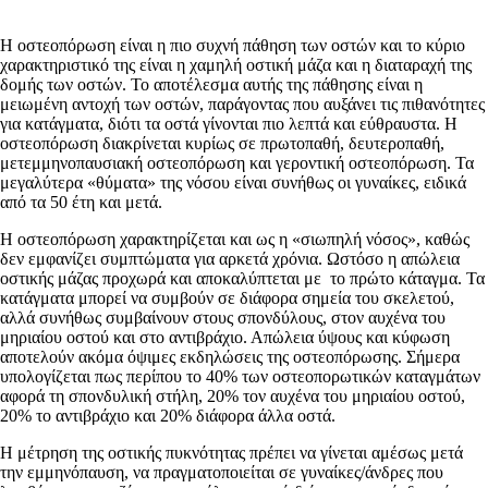
Η οστεοπόρωση είναι η πιο συχνή πάθηση των οστών και το κύριο
χαρακτηριστικό της είναι η χαμηλή οστική μάζα και η διαταραχή της
δομής των οστών. Το αποτέλεσμα αυτής της πάθησης είναι η
μειωμένη αντοχή των οστών, παράγοντας που αυξάνει τις πιθανότητες
για κατάγματα, διότι τα οστά γίνονται πιο λεπτά και εύθραυστα. Η
οστεοπόρωση διακρίνεται κυρίως σε πρωτοπαθή, δευτεροπαθή,
μετεμμηνοπαυσιακή οστεοπόρωση και γεροντική οστεοπόρωση. Τα
μεγαλύτερα «θύματα» της νόσου είναι συνήθως οι γυναίκες, ειδικά
από τα 50 έτη και μετά.
Η οστεοπόρωση χαρακτηρίζεται και ως η «σιωπηλή νόσος», καθώς
δεν εμφανίζει συμπτώματα για αρκετά χρόνια. Ωστόσο η απώλεια
οστικής μάζας προχωρά και αποκαλύπτεται με το πρώτο κάταγμα. Τα
κατάγματα μπορεί να συμβούν σε διάφορα σημεία του σκελετού,
αλλά συνήθως συμβαίνουν στους σπονδύλους, στον αυχένα του
μηριαίου οστού και στο αντιβράχιο. Απώλεια ύψους και κύφωση
αποτελούν ακόμα όψιμες εκδηλώσεις της οστεοπόρωσης. Σήμερα
υπολογίζεται πως περίπου το 40% των οστεοπορωτικών καταγμάτων
αφορά τη σπονδυλική στήλη, 20% τον αυχένα του μηριαίου οστού,
20% το αντιβράχιο και 20% διάφορα άλλα οστά.
Η μέτρηση της οστικής πυκνότητας πρέπει να γίνεται αμέσως μετά
την εμμηνόπαυση, να πραγματοποιείται σε γυναίκες/άνδρες που