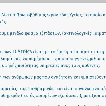
 Δίκτυο Πρωτοβάθμιας Φροντίδας Υγείας, το οποίο α
κής.
με μεγάλο φάσμα εξετάσεων, (ακτινολογικές , αιματο
ρων LUMEDICA είναι, με το έμπειρο και άρτια καταρ
ισμό μας, να παρέχουμε τις πιο προηγμένες μεθόδους
αι υψηλής ποιότητας υπηρεσίες προς τους ασθενείς.
η των ανθρώπων μας που αναζητούν και εμπιστεύοντα
υπηρεσίες τους καθημερινώς και είναι οργανωμένα ο
θημερόν ( εκτός ορισμένων εξετάσεων ), με αξιοπισ