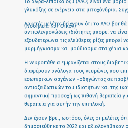
Το άλφα-λιποϊκό οξύ (ΑΛΟ) είναι ένα μόρι
γλυκόζης σε ενέργεια στα μιτοχόνδρια. Συγ
Αρκετές μελέτες δείχνουν ότι το ΑΛΟ βοηθά
αντιφλεγμονώδεις ιδιότητες μπορεί να είνα
εξουδετερώνει τις ελεύθερες ρίζες μπορεί 
μυρμήγκιασμα και μούδιασμα στα χέρια κα
Η νευροπάθεια εμφανίζεται στους διαβητι
διαφέρουν ανάλογα τους νευρώνες που επηρ
εσωτερικών οργάνων –οδηγώντας σε προβλή
αντιοξειδωτικών του ιδιοτήτων και της ικ
σημαντική προσοχή ως πιθανή θεραπεία για
θεραπεία για αυτήν την επιπλοκή.
Δεν έχουν βρει, ωστόσο, όλες οι μελέτες ό
δημοσιεύθηκε το 2022 και αξιολογήθηκαν ο