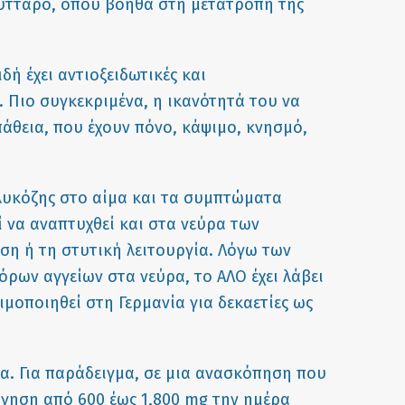
 κύτταρο, όπου βοηθά στη μετατροπή της
δή έχει αντιοξειδωτικές και
. Πιο συγκεκριμένα, η ικανότητά του να
πάθεια, που έχουν πόνο, κάψιμο, κνησμό,
λυκόζης στο αίμα και τα συμπτώματα
 να αναπτυχθεί και στα νεύρα των
η ή τη στυτική λειτουργία. Λόγω των
όρων αγγείων στα νεύρα, το ΑΛΟ έχει λάβει
μοποιηθεί στη Γερμανία για δεκαετίες ως
α. Για παράδειγμα, σε μια
ανασκόπηση
που
ήγηση από 600 έως 1,800 mg την ημέρα