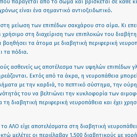
ο που παράγεται από το σώμα και βρίσκεται σε κάθε
χρόνως είναι ένα σημαντικό αντιοξειδωτικό.
 στη μείωση των επιπέδων σακχάρου στο αίμα. Κι επει
ι χρήσιμο στη διαχείριση των επιπλοκών του διαβήτη
να βοηθήσει τα άτομα με διαβητική περιφερική νευρο
ι τα πόδια.
κούς ασθενείς ως αποτέλεσμα των υψηλών επιπέδων γ
εάζονται. Εκτός από τα άκρα, η νευροπάθεια μπορεί
ματα με την καρδιά, το πεπτικό σύστημα, την ούρησ
ανότητάς του να βελτιώνει την κυκλοφορία των αιμοφ
 τη διαβητική περιφερική νευροπάθεια και έχει χρησι
τι το ΑΛΟ είχε αποτελέσματα στη διαβητική νευροπάθει
κτώ μελέτες οι περιέλαβαν 1.500 διαβητικούς με χορ