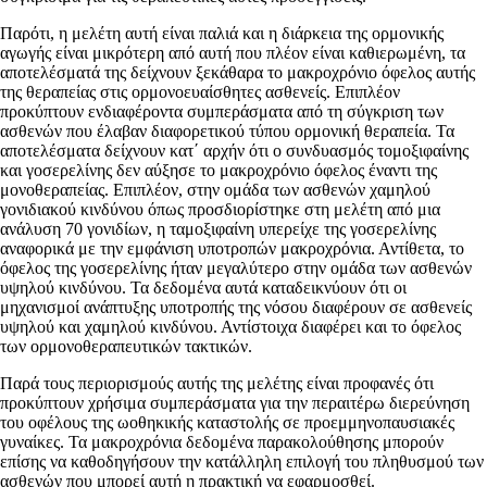
Παρότι, η μελέτη αυτή είναι παλιά και η διάρκεια της ορμονικής
αγωγής είναι μικρότερη από αυτή που πλέον είναι καθιερωμένη, τα
αποτελέσματά της δείχνουν ξεκάθαρα το μακροχρόνιο όφελος αυτής
της θεραπείας στις ορμονοευαίσθητες ασθενείς. Επιπλέον
προκύπτουν ενδιαφέροντα συμπεράσματα από τη σύγκριση των
ασθενών που έλαβαν διαφορετικού τύπου ορμονική θεραπεία. Τα
αποτελέσματα δείχνουν κατ΄ αρχήν ότι ο συνδυασμός τομοξιφαίνης
και γοσερελίνης δεν αύξησε το μακροχρόνιο όφελος έναντι της
μονοθεραπείας. Επιπλέον, στην ομάδα των ασθενών χαμηλού
γονιδιακού κινδύνου όπως προσδιορίστηκε στη μελέτη από μια
ανάλυση 70 γονιδίων, η ταμοξιφαίνη υπερείχε της γοσερελίνης
αναφορικά με την εμφάνιση υποτροπών μακροχρόνια. Αντίθετα, το
όφελος της γοσερελίνης ήταν μεγαλύτερο στην ομάδα των ασθενών
υψηλού κινδύνου. Τα δεδομένα αυτά καταδεικνύουν ότι οι
μηχανισμοί ανάπτυξης υποτροπής της νόσου διαφέρουν σε ασθενείς
υψηλού και χαμηλού κινδύνου. Αντίστοιχα διαφέρει και το όφελος
των ορμονοθεραπευτικών τακτικών.
Παρά τους περιορισμούς αυτής της μελέτης είναι προφανές ότι
προκύπτουν χρήσιμα συμπεράσματα για την περαιτέρω διερεύνηση
του οφέλους της ωοθηκικής καταστολής σε προεμμηνοπαυσιακές
γυναίκες. Τα μακροχρόνια δεδομένα παρακολούθησης μπορούν
επίσης να καθοδηγήσουν την κατάλληλη επιλογή του πληθυσμού των
ασθενών που μπορεί αυτή η πρακτική να εφαρμοσθεί.