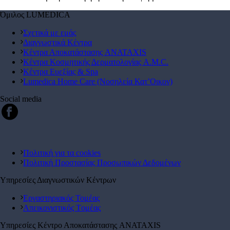
Όμιλος LUMEDICA
Σχετικά με εμάς
Διαγνωστικά Κέντρα
Κέντρα Αποκατάστασης ANATAXIS
Κέντρα Κοσμητικής Δερματολογίας A.M.C.
Κέντρα Ευεξίας & Spa
Lumedica Home Care (Νοσηλεία Κατ’Οικον)
Social media
Πολιτική για τα cookies
Πολιτική Προστασίας Προσωπικών Δεδομένων
Υπηρεσίες Διαγνωστικών Κέντρων
Εργαστηριακός Τομέας
Απεικονιστικός Tομέας
Υπηρεσίες Κέντρο Αποκατάστασης ANATAXIS