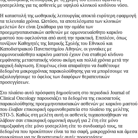
γοσερελίνης για τις ασθενείς με υψηλού κλινικού κινδύνου νόσο.
Η καταστολή της ωοθηκικής λειτουργίας αποκτά ευρύτερη εφαρμογή
τα τελευταία χρόνια. Ωστόσο, τα αποτελέσματα των κλινικών
μελετών δεν είναι ξεκάθαρα για την ομάδα των
προεμμηνοπαυσιακών ασθενών με ορμονοευαίσθητο καρκίνο
μαστού που οφελούνται από αυτή την πρακτική. Επιπλέον, όπως
τονίζουν Καθηγητές της Ιατρικής Σχολής του Εθνικού και
Καποδιστριακού Πανεπιστημίου Αθηνών, οι γυναίκες με
ορμονοευαίσθητο καρκίνο μαστού έχουν ένα σταθερό κίνδυνο
εμφάνισης μεταστατικής νόσου ακόμη και πολλά χρόνια μετά την
αρχική διάγνωση. Επομένως είναι απαραίτητο να διαθέτουμε
δεδομένα μακροχρόνιας παρακολούθησης για να μπορέσουμε να
αξιολογήσουμε το όφελος των διαφόρων θεραπευτικών
προσεγγίσεων.
Στο πλαίσιο αυτό πρόσφατη δημοσίευση στο περιοδικό Journal of
Clinical Oncology παρουσιάζει τα δεδομένα της εικοσαετούς
παρακολούθησης προεμμηνοπαυσιακών ασθενών με καρκίνο μαστού
που έλαβαν επικουρική ορμονοθεραπεία στο πλαίσιο της μελέτης
STO-5. Καθώς στη μελέτη αυτή οι ασθενείς τυχαιοποιήθηκαν να
λάβουν σαν επικουρική ορμονική αγωγή για 2 έτη είτε μόνο
ταμοξιφαίνη είτε μόνο γοσερελίνη είτε το συνδυασμό τους, τα
δεδομένα που προκύπτουν είναι τα πιο σαφή, μακροχρόνια και άμεσα
συγκρίσιμα για τις θεραπευτικές αυτές προσεγγίσεις.