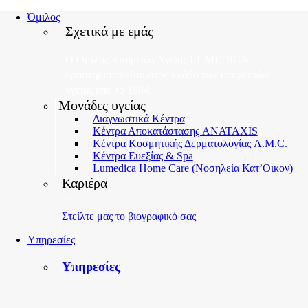
Όμιλος
Σχετικά με εμάς
Μονάδες υγείας
Διαγνωστικά Κέντρα
Κέντρα Αποκατάστασης ANATAXIS
Κέντρα Κοσμητικής Δερματολογίας A.M.C.
Κέντρα Ευεξίας & Spa
Lumedica Home Care (Νοσηλεία Κατ’Οικον)
Καριέρα
Στείλτε μας το βιογραφικό σας
Υπηρεσίες
Υπηρεσίες