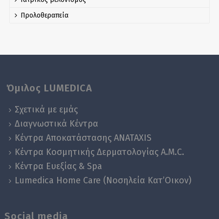
Προλοθεραπεία
Όμιλος LUMEDICA
Σχετικά με εμάς
Διαγνωστικά Κέντρα
Κέντρα Αποκατάστασης ANATAXIS
Κέντρα Κοσμητικής Δερματολογίας A.M.C.
Κέντρα Ευεξίας & Spa
Lumedica Home Care (Νοσηλεία Κατ’Οικον)
Social media