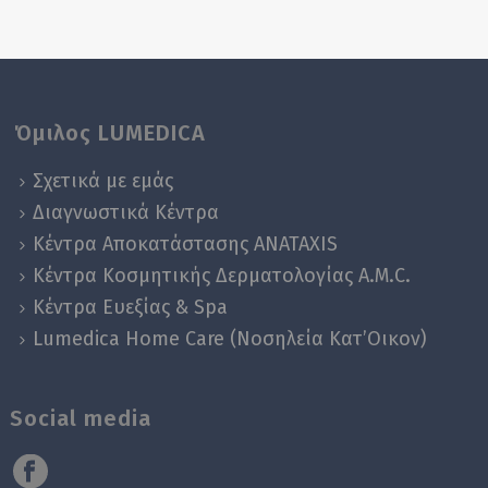
Όμιλος LUMEDICA
Σχετικά με εμάς
Διαγνωστικά Κέντρα
Κέντρα Αποκατάστασης ANATAXIS
Κέντρα Κοσμητικής Δερματολογίας A.M.C.
Κέντρα Ευεξίας & Spa
Lumedica Home Care (Νοσηλεία Κατ’Οικον)
Social media