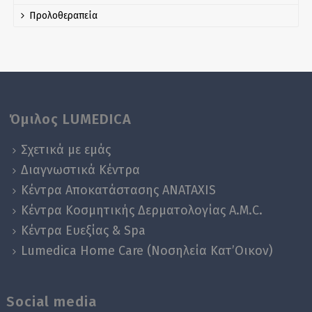
Προλοθεραπεία
Όμιλος LUMEDICA
Σχετικά με εμάς
Διαγνωστικά Κέντρα
Κέντρα Αποκατάστασης ANATAXIS
Κέντρα Κοσμητικής Δερματολογίας A.M.C.
Κέντρα Ευεξίας & Spa
Lumedica Home Care (Νοσηλεία Κατ’Οικον)
Social media