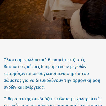
Ολιστική εναλλακτική θεραπεία με ζεστές
Βασαλτικές πέτρες διαφορετικών μεγεθών
εφαρμόζονται σε συγκεκριμένα σημεία του
σώματος για να διευκολύνουν την αρμονική ροή
υγρών και ενέργειας.
Ο θεραπευτής συνδυάζει τα έλαια με χαλαρωτικές
τεχνικές που ηρεμούν και ισορροπούν το νευρικό