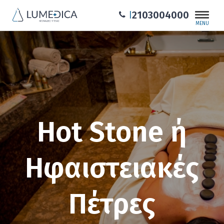
2103004000
|
MENU
Hot Stone ή
Ηφαιστειακές
Πέτρες